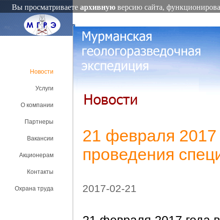
www.old.mgre.ru
/
Новости
/
21 февраля 2017 года завершена
Вы просматриваете
архивную
версию сайта, функционировав
Новости
Услуги
О компании
Партнеры
21 февраля 2017
Вакансии
проведения спец
Акционерам
Контакты
2017-02-21
Охрана труда