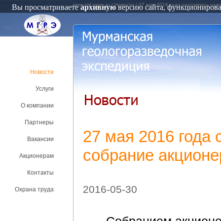
www.old.mgre.ru
/
Новости
/
27 мая 2016 года состоялось го
Вы просматриваете
архивную
версию сайта, функционировав
Новости
Услуги
О компании
Партнеры
27 мая 2016 года
Вакансии
собрание акционе
Акционерам
Контакты
2016-05-30
Охрана труда